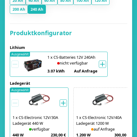
20 Ah
40 Ah
60 Ah
80 Ah
100 Ah
120 Ah
200 Ah
240 Ah
Produktkonfigurator
Lithium
Ausgewählt
1
x
CS-Batteries 12V 240Ah
nicht verfügbar
3.07 kWh
Auf Anfrage
Ladegerät
Ausgewählt
1
x
CS-Electronic 12V/30A
1
x
CS-Electronic 12V/40A
Ladegerät 440 W
Ladegerät 1200 W
verfügbar
auf Anfrage
440 W
230,00 €
1.200 W
300,00 €