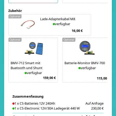
Zubehör
Optional
Lade-Adapterkabel M8
verfügbar
16,00 €
Optional
Optional
BMV-712 Smart mit
Batterie-Monitor BMV-700
Buetooth und Shunt
verfügbar
verfügbar
159,00 €
115,00 €
Zusammenfassung
1
x
CS-Batteries 12V 240Ah
Auf Anfrage
1
x
CS-Electronic 12V/30A Ladegerät 440 W
230,00 €