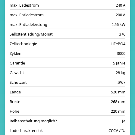
max. Ladestrom
240 A
max. Entladestrom
200 A
max. Entladeleistung
2.56 kW
Selbstentladung/Monat
3 %
Zelltechnologie
LiFePO4
Zyklen
3000
Garantie
5 Jahre
Gewicht
28 kg
Schutzart
IP67
Länge
520 mm
Breite
268 mm
Höhe
220 mm
Reihenschaltung möglich?
Ja
Ladecharakteristik
CCCV / IU