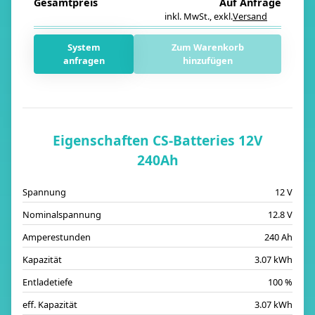
Gesamtpreis
Auf Anfrage
inkl. MwSt.
,
exkl.
Versand
i
System
Zum Warenkorb
anfragen
hinzufügen
Eigenschaften CS-Batteries 12V
240Ah
Spannung
12 V
Nominalspannung
12.8 V
Amperestunden
240 Ah
Kapazität
3.07 kWh
Entladetiefe
100 %
eff. Kapazität
3.07 kWh