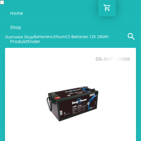
Home
Shop
Batterien
Lithium
CS-Batteries 12V 240Ah
Startseite Shop
Produktfinder
Blog
Ratgeber
Kontakt
DE
Mo-Fr: 10:00-18:00 Uhr
030 / 6293 7808