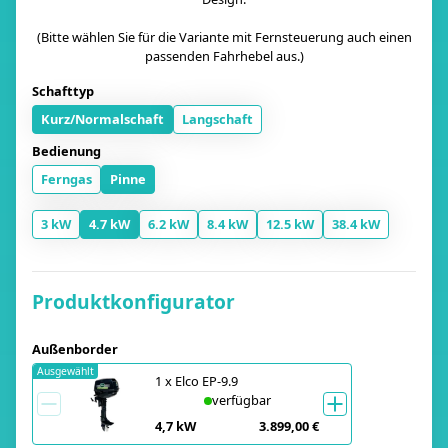
(Bitte wählen Sie für die Variante mit Fernsteuerung auch einen
passenden Fahrhebel aus.)
Schafttyp
Kurz/Normalschaft
Langschaft
Bedienung
Ferngas
Pinne
3 kW
4.7 kW
6.2 kW
8.4 kW
12.5 kW
38.4 kW
Produktkonfigurator
Außenborder
Ausgewählt
1
x
Elco EP-9.9
verfügbar
4,7 kW
3.899,00 €