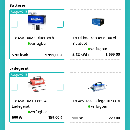
Batterie
Ausgewählt
1
x
48V 100Ah Bluetooth
1
x
Ultimatron 48 V 100 Ah
verfügbar
Bluetooth
verfügbar
5.12 kWh
1.699,00 €
5.12 kWh
1.199,00 €
Ladegerät
Ausgewählt
1
x
48V 10A LiFePO4
1
x
48V 18A Ladegerät 900W
Ladegerät
verfügbar
verfügbar
600 W
159,00 €
900 W
229,00 €