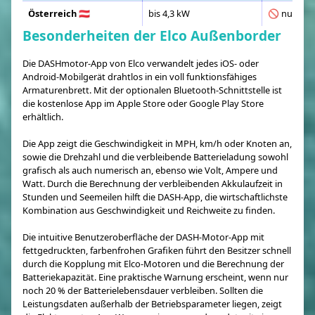
Österreich 🇦🇹
bis 4,3 kW
🚫 nur mit
Besonderheiten der Elco Außenborder
Die DASHmotor-App von Elco verwandelt jedes iOS- oder
Android-Mobilgerät drahtlos in ein voll funktionsfähiges
Armaturenbrett. Mit der optionalen Bluetooth-Schnittstelle ist
die kostenlose App im Apple Store oder Google Play Store
erhältlich.
Die App zeigt die Geschwindigkeit in MPH, km/h oder Knoten an,
sowie die Drehzahl und die verbleibende Batterieladung sowohl
grafisch als auch numerisch an, ebenso wie Volt, Ampere und
Watt. Durch die Berechnung der verbleibenden Akkulaufzeit in
Stunden und Seemeilen hilft die DASH-App, die wirtschaftlichste
Kombination aus Geschwindigkeit und Reichweite zu finden.
Die intuitive Benutzeroberfläche der DASH-Motor-App mit
fettgedruckten, farbenfrohen Grafiken führt den Besitzer schnell
durch die Kopplung mit Elco-Motoren und die Berechnung der
Batteriekapazität. Eine praktische Warnung erscheint, wenn nur
noch 20 % der Batterielebensdauer verbleiben. Sollten die
Leistungsdaten außerhalb der Betriebsparameter liegen, zeigt