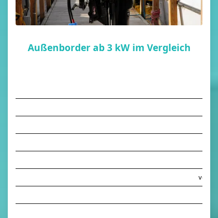
Außenborder ab 3 kW im Vergleich
V
Ei
vergle