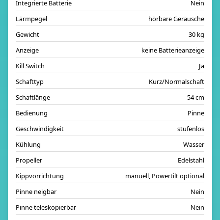
Integrierte Batterie
Nein
Lärmpegel
hörbare Geräusche
Gewicht
30 kg
Anzeige
keine Batterieanzeige
Kill Switch
Ja
Schafttyp
Kurz/Normalschaft
Schaftlänge
54 cm
Bedienung
Pinne
Geschwindigkeit
stufenlos
Kühlung
Wasser
Propeller
Edelstahl
Kippvorrichtung
manuell, Powertilt optional
Pinne neigbar
Nein
Pinne teleskopierbar
Nein