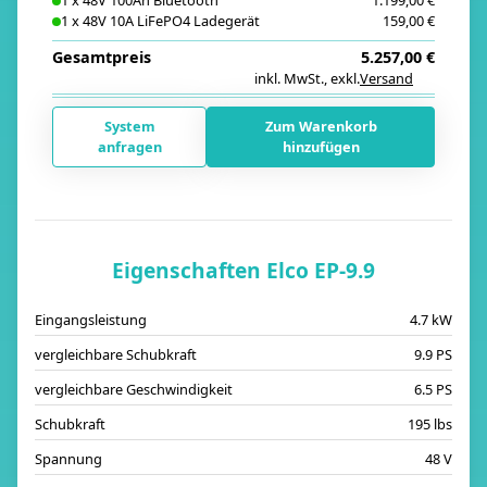
1
x
48V 100Ah Bluetooth
1.199,00 €
1
x
48V 10A LiFePO4 Ladegerät
159,00 €
Gesamtpreis
5.257,00 €
inkl. MwSt.
,
exkl.
Versand
i
System
Zum Warenkorb
anfragen
hinzufügen
Eigenschaften Elco EP-9.9
Eingangsleistung
4.7 kW
vergleichbare Schubkraft
9.9 PS
vergleichbare Geschwindigkeit
6.5 PS
Schubkraft
195 lbs
Spannung
48 V