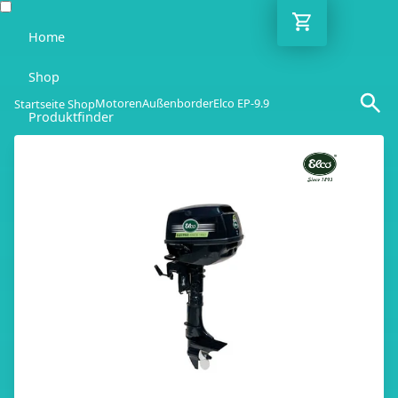
Home
Shop
Motoren
Außenborder
Elco EP-9.9
Startseite Shop
Produktfinder
Blog
Ratgeber
Kontakt
DE
Mo-Fr: 10:00-18:00 Uhr
030 / 6293 7808