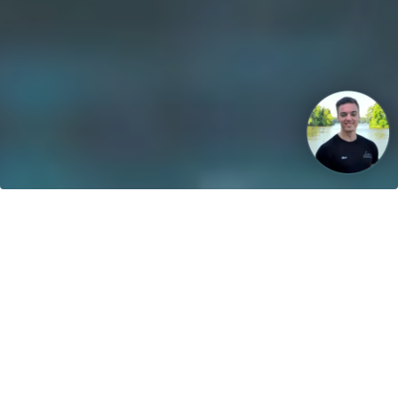
Unsere Vision: Bis 2040 werden 100% der Boote mit
regenerativen Energien betrieben!
Kontakt
greenboatsolutions GmbH
Rudower Straße 20
12557 Berlin
Germany