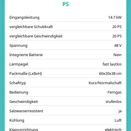
PS
Eingangsleistung
14.7 kW
vergleichbare Schubkraft
20 PS
vergleichbare Geschwindigkeit
20 PS
Spannung
48 V
Integrierte Batterie
Nein
Lärmpegel
fast lautlos
Packmaße (LxBxH)
60x20x38 cm
Schafttyp
Kurz/Normalschaft
Bedienung
Ferngas
Geschwindigkeit
stufenlos
Salzwasserresistent
ja
Kühlung
Luft
Kippvorrichtung
elektrisch