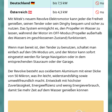
Deutschland 🇩🇪
bis 7,5 kW
🚫 nur mit
Österreich 🇦🇹
bis 4,3 kW
🚫 nur mit
Mit Mitek's neuem Revolve-Elektromotor kann jeder die Freiheit
genießen, seinen Tender oder sein Dinghy bequem und sicher zu
nutzen. Das System ermöglicht es, den Propeller im Wasser zu
lassen, während der Motor im OFF-Modus (Propeller außerhalb
des Wassers im geschlossenen Zustand) funktioniert.
Wenn man bereit ist, den Tender zu benutzen, schaltet man
einfach auf den ON-Modus um, und der Motor kann sofort
eingesetzt werden für lange Navigation oder in dem
entsprechenden Stauraum oder der Garage.
Der Revolve besteht aus oxidiertem Aluminium mit einer Dicke
von 50 Mikron, was ihn leicht, widerstandsfähig sowie
umweltfreundlich macht. Entwickelt mit höchster
Zuverlässigkeit, Energieeffizienz und wenig Energieverbrauch,
damit Sie mehr Zeit auf dem Wasser genießen können