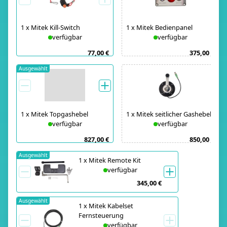
1
x
Mitek Kill-Switch
1
x
Mitek Bedienpanel
verfügbar
verfügbar
77,00 €
375,00 €
Ausgewählt
1
x
Mitek Topgashebel
1
x
Mitek seitlicher Gashebel
verfügbar
verfügbar
827,00 €
850,00 €
Ausgewählt
1
x
Mitek Remote Kit
verfügbar
345,00 €
Ausgewählt
1
x
Mitek Kabelset
Fernsteuerung
verfügbar