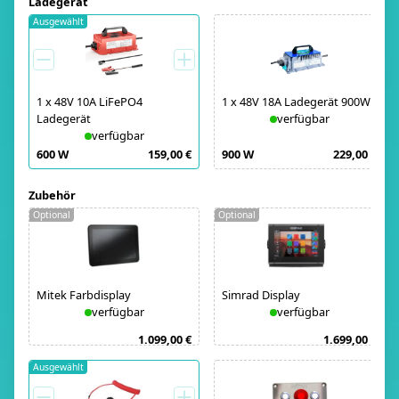
Ladegerät
Ausgewählt
1
x
48V 10A LiFePO4
1
x
48V 18A Ladegerät 900W
Ladegerät
verfügbar
verfügbar
600 W
159,00 €
900 W
229,00 €
Zubehör
Optional
Optional
Mitek Farbdisplay
Simrad Display
verfügbar
verfügbar
1.099,00 €
1.699,00 €
Ausgewählt