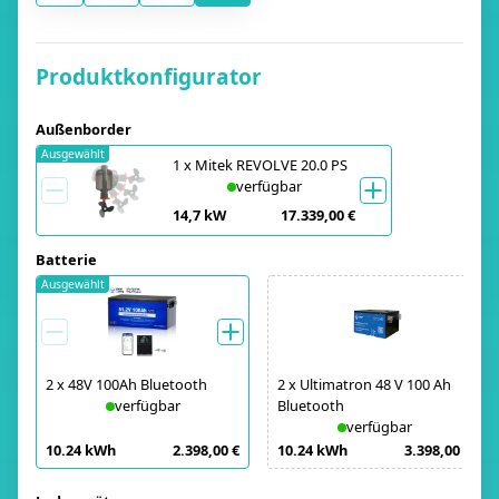
Produktkonfigurator
Außenborder
Ausgewählt
1
x
Mitek REVOLVE 20.0 PS
verfügbar
14,7 kW
17.339,00 €
Batterie
Ausgewählt
2
x
48V 100Ah Bluetooth
2
x
Ultimatron 48 V 100 Ah
verfügbar
Bluetooth
verfügbar
10.24 kWh
2.398,00 €
10.24 kWh
3.398,00 €