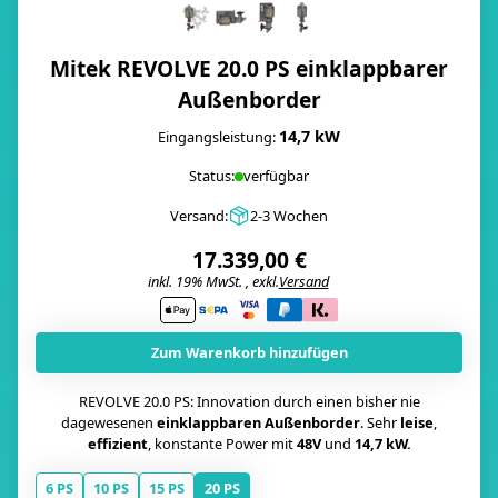
Mitek REVOLVE 20.0 PS einklappbarer
Außenborder
14,7 kW
Eingangsleistung:
Status:
verfügbar
Versand:
2-3 Wochen
17.339,00 €
inkl. 19% MwSt. , exkl.
Versand
i
Zum Warenkorb hinzufügen
REVOLVE 20.0 PS: Innovation durch einen bisher nie
dagewesenen
einklappbaren Außenborder
. Sehr
leise
,
effizient
, konstante Power mit
48V
und
14,7 kW.
6 PS
10 PS
15 PS
20 PS