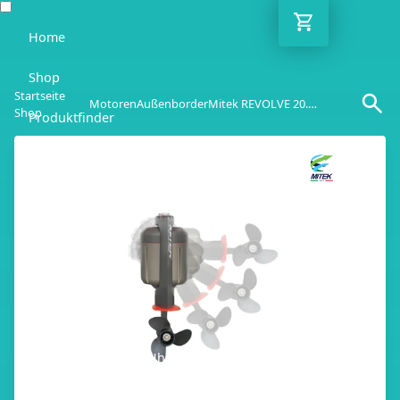
Home
Shop
Startseite
Motoren
Außenborder
Mitek REVOLVE 20.0 PS
Shop
Produktfinder
Blog
Ratgeber
Kontakt
DE
Mo-Fr: 10:00-18:00 Uhr
030 / 6293 7808