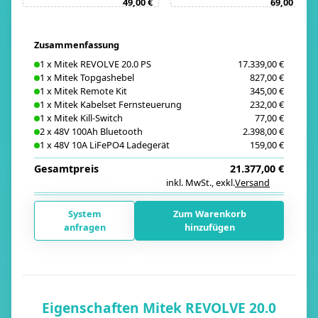
49,00 €
69,00 €
Zusammenfassung
1
x
Mitek REVOLVE 20.0 PS
17.339,00 €
1
x
Mitek Topgashebel
827,00 €
1
x
Mitek Remote Kit
345,00 €
1
x
Mitek Kabelset Fernsteuerung
232,00 €
1
x
Mitek Kill-Switch
77,00 €
2
x
48V 100Ah Bluetooth
2.398,00 €
1
x
48V 10A LiFePO4 Ladegerät
159,00 €
Gesamtpreis
21.377,00 €
inkl. MwSt.
,
exkl.
Versand
i
System
Zum Warenkorb
anfragen
hinzufügen
Eigenschaften Mitek REVOLVE 20.0