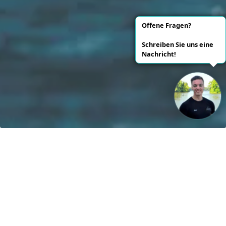
Unsere Vision: Bis 2040 werden 100% der Boote mit
regenerativen Energien betrieben!
Kontakt
greenboatsolutions GmbH
Rudower Straße 20
12557 Berlin