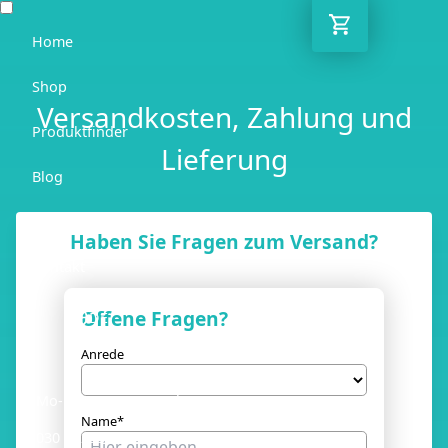
Home
Shop
Versandkosten, Zahlung und
Produktfinder
Lieferung
Blog
Ratgeber
Haben Sie Fragen zum Versand?
Kontakt
Offene Fragen?
DE
Anrede
Mo-Fr: 10:00-18:00 Uhr
Name*
030 / 6293 7808