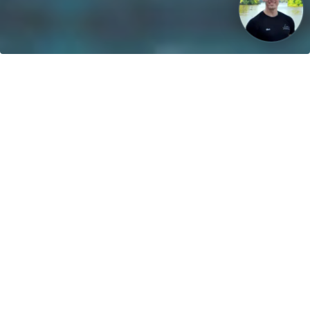
Unsere Vision: Bis 2040 werden 100% der Boote mit
regenerativen Energien betrieben!
Kontakt
greenboatsolutions GmbH
Rudower Straße 20
12557 Berlin
Germany
Sprache oder Lieferland anpassen
Startseite
Produktfinder