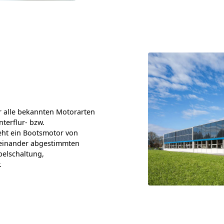
r alle bekannten Motorarten
terflur- bzw.
ht ein Bootsmotor von
feinander abgestimmten
belschaltung,
.