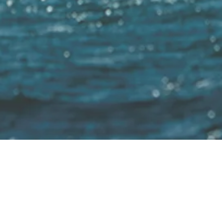
 2040 werden 100% der Boote mit regenerativen 
Startseite
Elektromotoren für:
Einbau
Über
Produktfinder
Motorboote
Messen
Schla