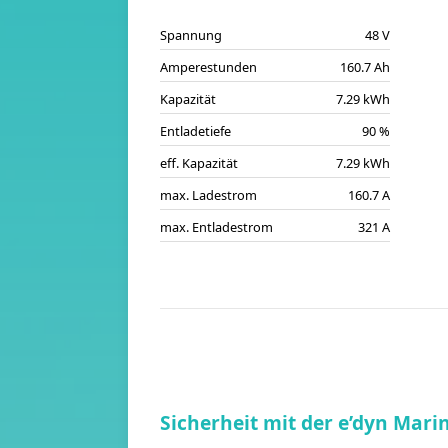
Spannung
48 V
Amperestunden
160.7 Ah
Kapazität
7.29 kWh
Entladetiefe
90 %
eff. Kapazität
7.29 kWh
max. Ladestrom
160.7 A
max. Entladestrom
321 A
Sicherheit mit der e’dyn Mari