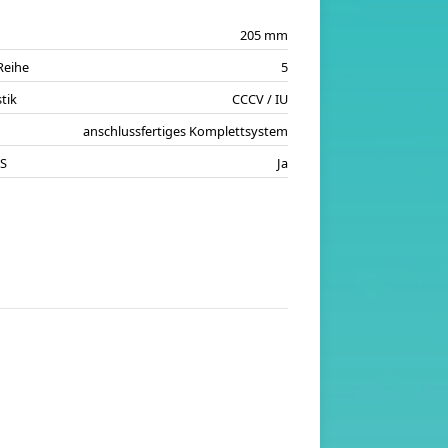
205 mm
Reihe
5
tik
CCCV / IU
p
anschlussfertiges Komplettsystem
MS
Ja