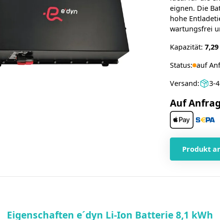
eignen. Die Ba
hohe Entladeti
wartungsfrei u
Kapazität:
7,2
Status:
auf An
Versand:
3-
Auf Anfra
Produkt a
Eigenschaften e´dyn Li-Ion Batterie 8,1 kWh