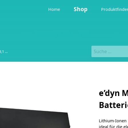
Shop
Home
Produktfinde
E´dyn Li-Ion Batterie 8,1 KWh
e’dyn 
Batteri
Lithium-Ionen B
ideal für die 