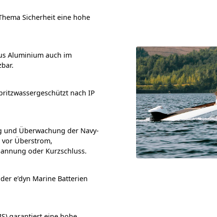
 Thema Sicherheit eine hohe
us Aluminium auch im
zbar.
ritzwassergeschützt nach IP
ng und Überwachung der Navy-
e vor Überstrom,
annung oder Kurzschluss.
er e’dyn Marine Batterien
) garantiert eine hohe