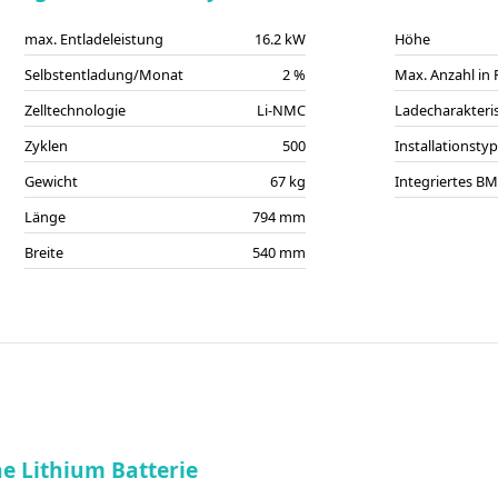
max. Entladeleistung
16.2 kW
Höhe
Selbstentladung/Monat
2 %
Max. Anzahl in 
Zelltechnologie
Li-NMC
Ladecharakteris
Zyklen
500
Installationsty
Gewicht
67 kg
Integriertes B
Länge
794 mm
Breite
540 mm
ne Lithium Batterie