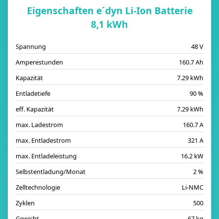
Eigenschaften e´dyn Li-Ion Batterie
8,1 kWh
Spannung
48 V
Amperestunden
160.7 Ah
Kapazität
7.29 kWh
Entladetiefe
90 %
eff. Kapazität
7.29 kWh
max. Ladestrom
160.7 A
max. Entladestrom
321 A
max. Entladeleistung
16.2 kW
Selbstentladung/Monat
2 %
Zelltechnologie
Li-NMC
Zyklen
500
Gewicht
67 kg