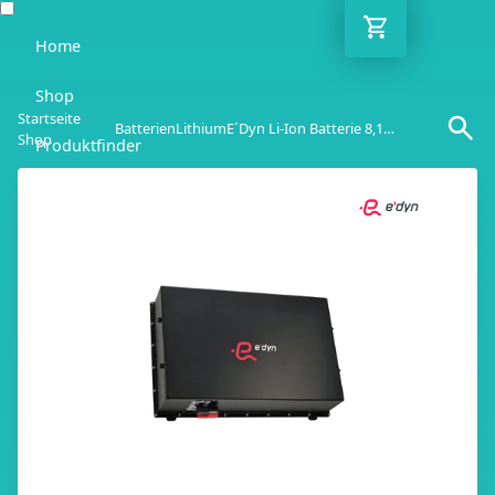
Home
Shop
Startseite
Batterien
Lithium
E´dyn Li-Ion Batterie 8,1 KWh
Shop
Produktfinder
Blog
Ratgeber
Kontakt
DE
Mo-Fr: 10:00-18:00 Uhr
030 / 6293 7808