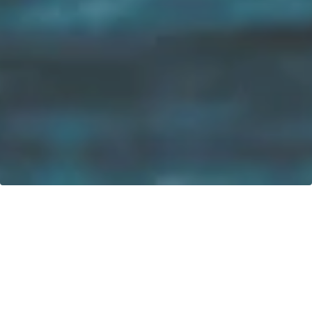
Unsere Vision: Bis 2040 werden 100% der Boote mit
regenerativen Energien betrieben!
Kontakt
greenboatsolutions GmbH
Rudower Straße 20