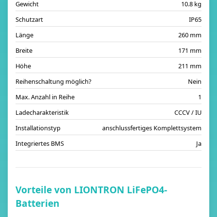
Gewicht
10.8 kg
Schutzart
IP65
Länge
260 mm
Breite
171 mm
Höhe
211 mm
Reihenschaltung möglich?
Nein
Max. Anzahl in Reihe
1
Ladecharakteristik
CCCV / IU
Installationstyp
anschlussfertiges Komplettsystem
Integriertes BMS
Ja
Vorteile von LIONTRON LiFePO4-
Batterien