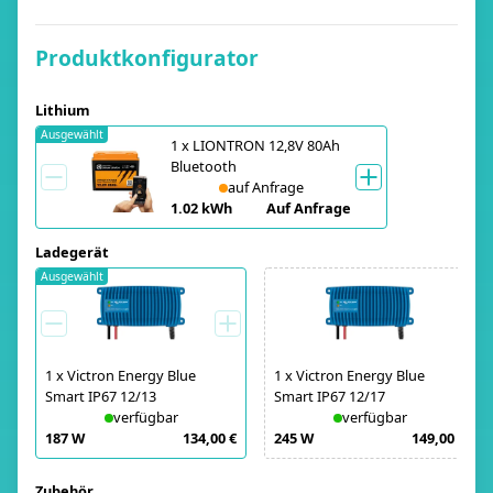
Produktkonfigurator
Lithium
Ausgewählt
1
x
LIONTRON 12,8V 80Ah
Bluetooth
auf Anfrage
1.02 kWh
Auf Anfrage
Ladegerät
Ausgewählt
1
x
Victron Energy Blue
1
x
Victron Energy Blue
Smart IP67 12/13
Smart IP67 12/17
verfügbar
verfügbar
187 W
134,00 €
245 W
149,00 €
Zubehör