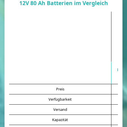
12V 80 Ah Batterien im Vergleich
LION
80A
Preis
Au
Verfügbarkeit
Versand
1
Kapazität