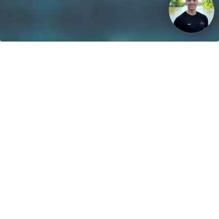
Unsere Vision: Bis 2040 werden 100% der Boote mit
regenerativen Energien betrieben!
Kontakt
greenboatsolutions GmbH
Rudower Straße 20
12557 Berlin
Germany
Sprache oder Lieferland anpassen
Startseite