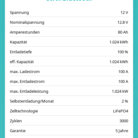
Spannung
12 V
Nominalspannung
12.8 V
Amperestunden
80 Ah
Kapazität
1.024 kWh
Entladetiefe
100 %
eff. Kapazität
1.024 kWh
max. Ladestrom
100 A
max. Entladestrom
100 A
max. Entladeleistung
1.024 kW
Selbstentladung/Monat
2 %
Zelltechnologie
LiFePO4
Zyklen
3000
Garantie
5 Jahre