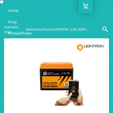
Home
Shop
Startseite
Batterien
Lithium
LIONTRON 12,8V 80Ah Bluetooth
Shop
Produktfinder
Blog
Ratgeber
Kontakt
DE
Mo-Fr: 10:00-18:00 Uhr
030 / 6293 7808