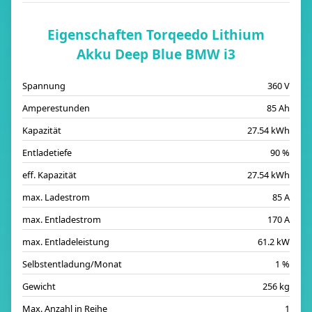
Eigenschaften Torqeedo Lithium
Akku Deep Blue BMW i3
Spannung
360 V
Amperestunden
85 Ah
Kapazität
27.54 kWh
Entladetiefe
90 %
eff. Kapazität
27.54 kWh
max. Ladestrom
85 A
max. Entladestrom
170 A
max. Entladeleistung
61.2 kW
Selbstentladung/Monat
1 %
Gewicht
256 kg
Max. Anzahl in Reihe
1