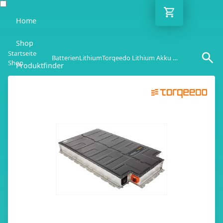
Home
Shop
Startseite
Batterien
Lithium
Torqeedo Lithium Akku Deep Blue BMW I3
Shop
Produktfinder
Blog
Ratgeber
Kontakt
DE
Mo-Fr: 10:00-18:00 Uhr
030 / 6293 7808