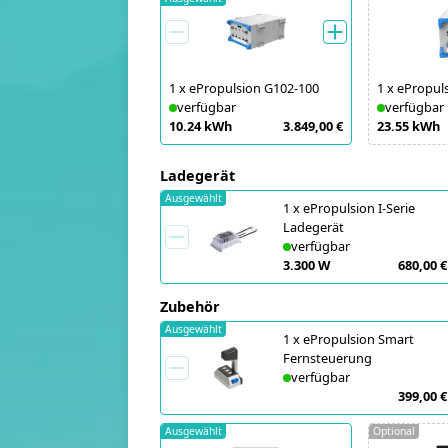
1
x
ePropulsion G102-100
1
x
ePropul
verfügbar
verfügbar
10.24 kWh
3.849,00 €
23.55 kWh
Ladegerät
Ausgewählt
1
x
ePropulsion I-Serie
Ladegerät
verfügbar
3.300 W
680,00 €
Zubehör
Ausgewählt
1
x
ePropulsion Smart
Fernsteuerung
verfügbar
399,00 €
Ausgewählt
Optional