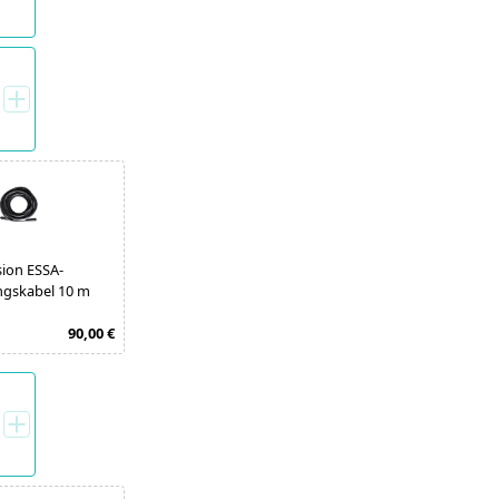
ion ESSA-
ngskabel 10 m
90,00 €