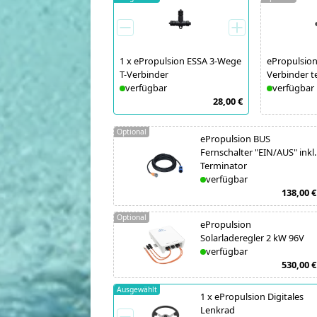
1
x
ePropulsion ESSA 3-Wege
ePropulsion
T-Verbinder
Verbinder t
verfügbar
verfügbar
28,00 €
Optional
ePropulsion BUS
Fernschalter "EIN/AUS" inkl.
Terminator
verfügbar
138,00 €
Optional
ePropulsion
Solarladeregler 2 kW 96V
verfügbar
530,00 €
Ausgewählt
1
x
ePropulsion Digitales
Lenkrad