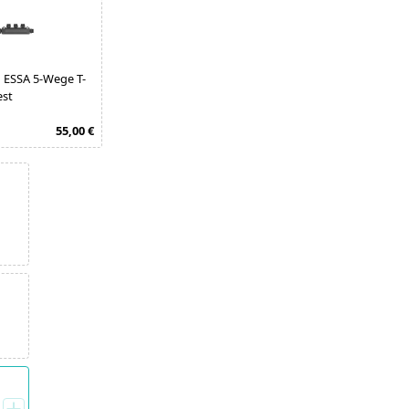
 ESSA 5-Wege T-
est
55,00 €