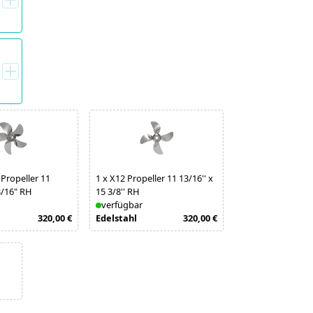
Propeller 11
1
x
X12 Propeller 11 13/16'' x
3/16" RH
15 3/8'' RH
verfügbar
320,00 €
Edelstahl
320,00 €