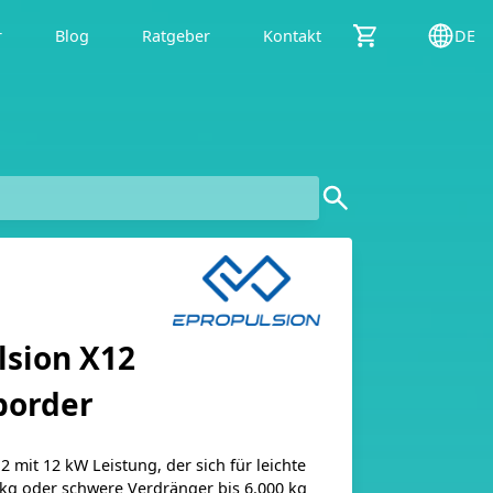
r
Blog
Ratgeber
Kontakt
DE
lsion X12
order
 mit 12 kW Leistung, der sich für leichte
0 kg oder schwere Verdränger bis 6.000 kg