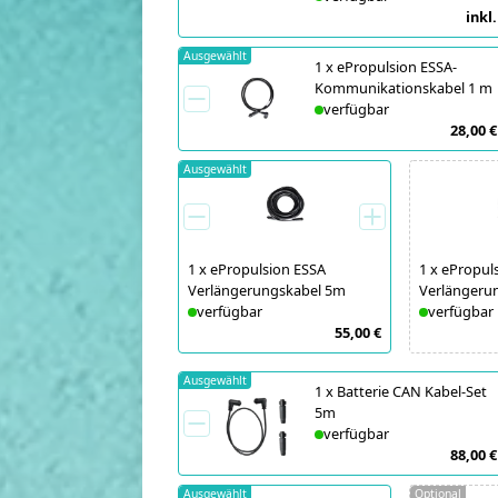
inkl.
Ausgewählt
1
x
ePropulsion ESSA-
Kommunikationskabel 1 m
verfügbar
28,00 €
Ausgewählt
1
x
ePropulsion ESSA
1
x
ePropuls
Verlängerungskabel 5m
Verlängeru
verfügbar
verfügbar
55,00 €
Ausgewählt
1
x
Batterie CAN Kabel-Set
5m
verfügbar
88,00 €
Ausgewählt
Optional