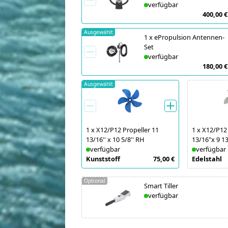
verfügbar
400,00 €
Ausgewählt
1
x
ePropulsion Antennen-
Set
verfügbar
180,00 €
Ausgewählt
1
x
X12/P12 Propeller 11
1
x
X12/P12 
13/16'' x 10 5/8'' RH
13/16"x 9 1
verfügbar
verfügbar
Kunststoff
75,00 €
Edelstahl
Optional
Smart Tiller
verfügbar