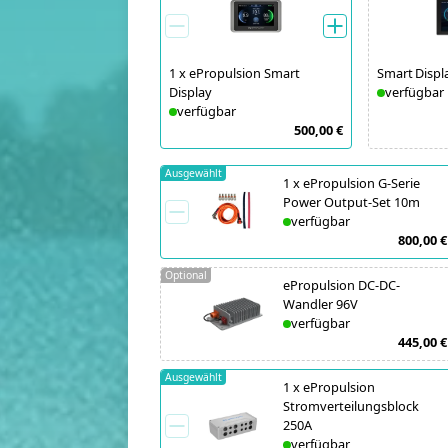
1
x
ePropulsion Smart
Smart Displ
Display
verfügbar
verfügbar
500,00 €
Ausgewählt
1
x
ePropulsion G-Serie
Power Output-Set 10m
verfügbar
800,00 €
Optional
ePropulsion DC-DC-
Wandler 96V
verfügbar
445,00 €
Ausgewählt
1
x
ePropulsion
Stromverteilungsblock
250A
verfügbar