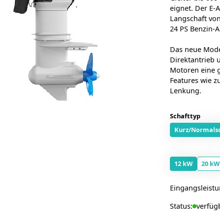
eignet. Der E-
Langschaft von
24 PS Benzin-
Das neue Model
Direktantrieb 
Motoren eine 
Features wie z
Lenkung.
Schafttyp
Kurz/Normals
12 kW
20 kW
Eingangsleist
Status:
verfüg