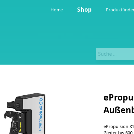
Shop
Home
Produktfinde
2
ePropu
Außenb
ePropulsion X12
Gleiter bis 60