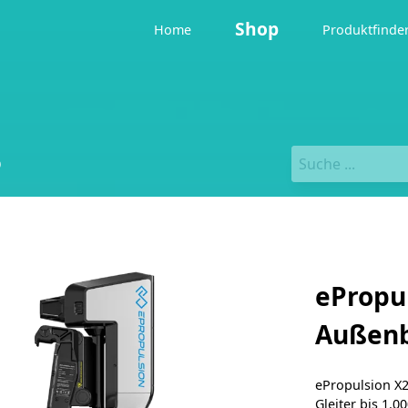
Shop
Home
Produktfinde
0
ePropu
Außenb
ePropulsion X20
Gleiter bis 1.