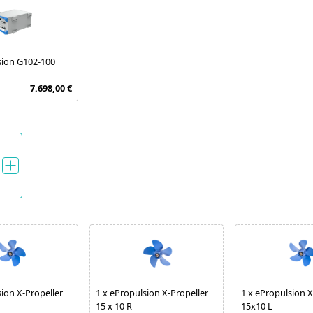
sion G102-100
7.698,00 €
ion X-Propeller
1
x
ePropulsion X-Propeller
1
x
ePropulsion X
15 x 10 R
15x10 L