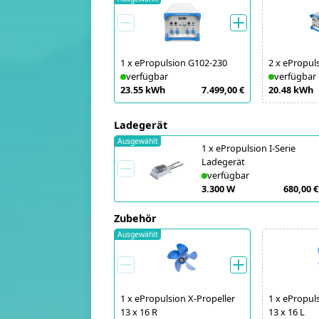
1
x
ePropulsion G102-230
2
x
ePropul
verfügbar
verfügbar
23.55 kWh
7.499,00 €
20.48 kWh
Ladegerät
Ausgewählt
1
x
ePropulsion I-Serie
Ladegerät
verfügbar
3.300 W
680,00 €
Zubehör
Ausgewählt
1
x
ePropulsion X-Propeller
1
x
ePropuls
13 x 16 R
13 x 16 L