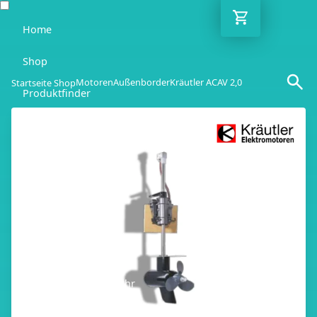
Home
Shop
Motoren
Außenborder
Kräutler ACAV 2,0
Startseite Shop
Produktfinder
Blog
Ratgeber
Kontakt
DE
Mo-Fr: 10:00-18:00 Uhr
030 / 6293 7808