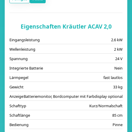
Eigenschaften Kräutler ACAV 2,0
Eingangsleistung
2.6 kW
Wellenleistung
2 kW
Spannung
24 V
Integrierte Batterie
Nein
Lärmpegel
fast lautlos
Gewicht
33 kg
Anzeige
Batteriemonitor, Bordcomputer mit Farbdisplay optional
Schafttyp
Kurz/Normalschaft
Schaftlänge
85 cm
Bedienung
Pinne