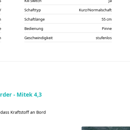
s
Kill Switch
Ja
V
Schafttyp
Kurz/Normalschaft
n
Schaftlänge
55 cm
e
Bedienung
Pinne
n
Geschwindigkeit
stufenlos
der - Mitek 4,3
 dass Kraftstoff an Bord