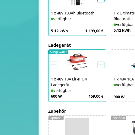
1
x
48V 100Ah Bluetooth
1
x
Ultimatr
verfügbar
Bluetooth
verfügbar
5.12 kWh
5.12 kWh
1.199,00 €
Ladegerät
Ausgewählt
1
x
48V 10A LiFePO4
1
x
48V 18A
Ladegerät
verfügbar
verfügbar
600 W
159,00 €
900 W
Zubehör
Optional
Optional