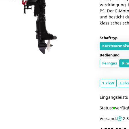
Verdrängung. 
PS. Der E-Motor
und besticht du
klassisches sc
Schafttyp
Kurz/Normals
Bedienung
Ferngas
Pin
1.7 kW
3.3 k
Eingangsleist
Status:
verfüg
Versand:
2-