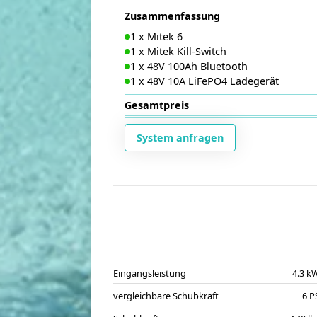
Zusammenfassung
1
x
Mitek 6
1
x
Mitek Kill-Switch
1
x
48V 100Ah Bluetooth
1
x
48V 10A LiFePO4 Ladegerät
Gesamtpreis
System anfragen
Eingangsleistung
4.3 k
vergleichbare Schubkraft
6 P