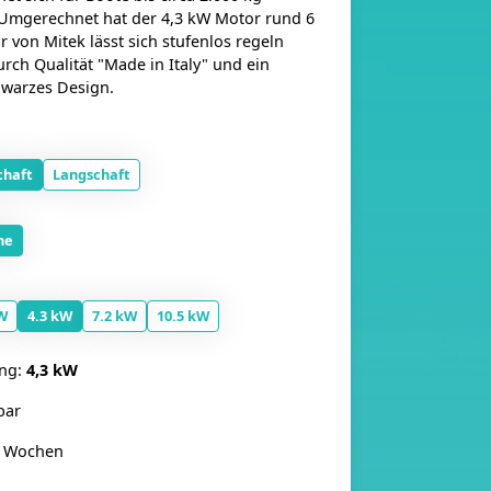
Umgerechnet hat der 4,3 kW Motor rund 6
 von Mitek lässt sich stufenlos regeln
rch Qualität "Made in Italy" und ein
hwarzes Design.
chaft
Langschaft
ne
W
4.3 kW
7.2 kW
10.5 kW
ung:
4,3 kW
bar
3 Wochen