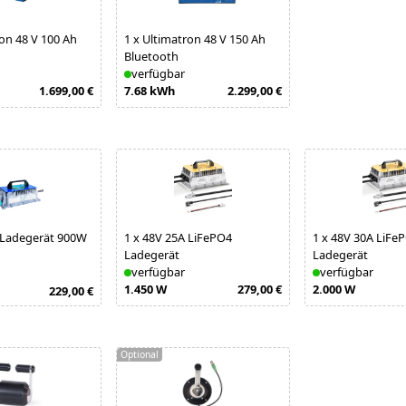
on 48 V 100 Ah
1
x
Ultimatron 48 V 150 Ah
Bluetooth
verfügbar
1.699,00 €
7.68 kWh
2.299,00 €
 Ladegerät 900W
1
x
48V 25A LiFePO4
1
x
48V 30A LiFe
Ladegerät
Ladegerät
verfügbar
verfügbar
1.450 W
279,00 €
2.000 W
229,00 €
Optional