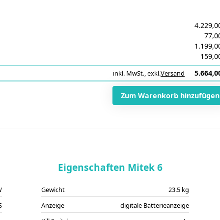
4.229,0
77,0
1.199,0
159,0
5.664,0
inkl. MwSt.
,
exkl.
Versand
i
Zum Warenkorb hinzufügen
Eigenschaften Mitek 6
W
Gewicht
23.5 kg
S
Anzeige
digitale Batterieanzeige