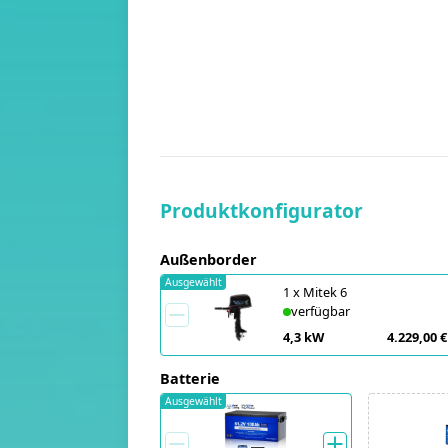
Produktkonfigurator
Außenborder
Ausgewählt
1
x
Mitek 6
verfügbar
4,3 kW
4.229,00 €
Batterie
Ausgewählt