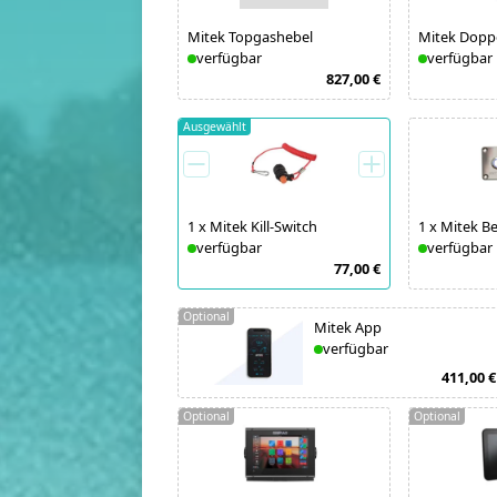
Mitek Topgashebel
Mitek Dopp
verfügbar
verfügbar
827,00 €
Ausgewählt
1
x
Mitek Kill-Switch
1
x
Mitek B
verfügbar
verfügbar
77,00 €
Optional
Mitek App
verfügbar
411,00 €
Optional
Optional