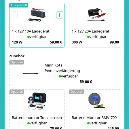
Ausgewählt
1
x
12V 10A Ladegerät
1
x
12V 20A Ladegerät
verfügbar
verfügbar
120 W
59,00 €
300 W
99,00 €
Zubehör
Optional
Minn Kota
Pinnenverlängerung
verfügbar
59,00 €
Optional
Optional
Batteriemonitor Touchscreen
Batterie-Monitor BMV-700
verfügbar
verfügbar
75,00 €
115,00 €