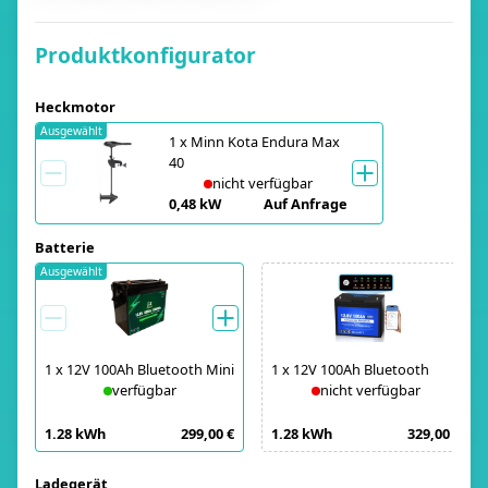
Produktkonfigurator
Heckmotor
Ausgewählt
1
x
Minn Kota Endura Max
40
nicht verfügbar
0,48 kW
Auf Anfrage
Batterie
Ausgewählt
1
x
12V 100Ah Bluetooth Mini
1
x
12V 100Ah Bluetooth
verfügbar
nicht verfügbar
1.28 kWh
299,00 €
1.28 kWh
329,00 €
Ladegerät