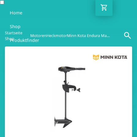
Home
Shop
Startseite
Motoren
Heckmotor
Minn Kota Endura Max 40
Shop
Produktfinder
Blog
Ratgeber
Kontakt
DE
Mo-Fr: 10:00-18:00 Uhr
030 / 6293 7808