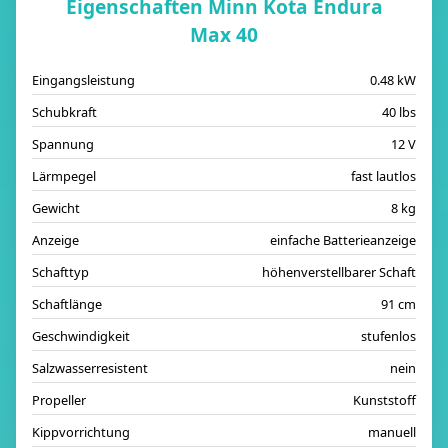
Eigenschaften Minn Kota Endura
Max 40
Eingangsleistung
0.48 kW
Schubkraft
40 lbs
Spannung
12 V
Lärmpegel
fast lautlos
Gewicht
8 kg
Anzeige
einfache Batterieanzeige
Schafttyp
höhenverstellbarer Schaft
Schaftlänge
91 cm
Geschwindigkeit
stufenlos
Salzwasserresistent
nein
Propeller
Kunststoff
Kippvorrichtung
manuell