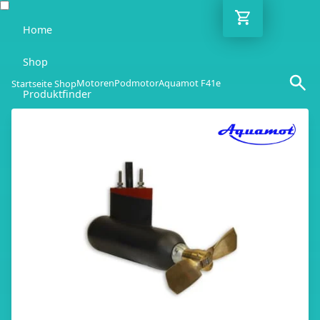
Home
Shop
Motoren
Podmotor
Aquamot F41e
Startseite Shop
Produktfinder
Blog
Ratgeber
Kontakt
DE
Mo-Fr: 10:00-18:00 Uhr
030 / 6293 7808