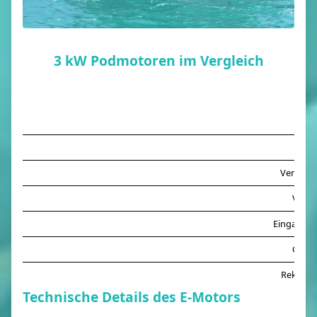
3 kW Podmotoren im Vergleich
Prei
Verfügba
Versa
Eingangsl
Gewic
Rekuper
Technische Details des E-Motors