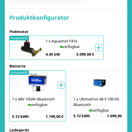
Produktkonfigurator
Podmotor
Ausgewählt
1
x
Aquamot F41e
verfügbar
4,45 kW
5.099,00 €
Batterie
Ausgewählt
1
x
48V 100Ah Bluetooth
1
x
Ultimatron 48 V 100 Ah
verfügbar
Bluetooth
verfügbar
5.12 kWh
1.699,00 €
5.12 kWh
1.199,00 €
Ladegerät