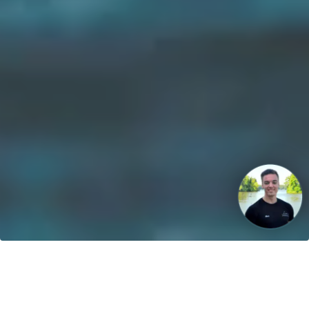
Unsere Vision: Bis 2040 werden 100% der Boote mit
regenerativen Energien betrieben!