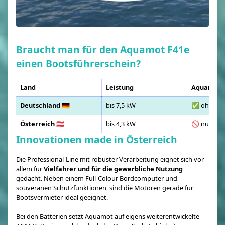
Braucht man für den Aquamot F41e
einen Bootsführerschein?
Land
Leistung
Aquamot 
Deutschland 🇩🇪
bis 7,5 kW
✅ ohne Fü
Österreich 🇦🇹
bis 4,3 kW
🚫 nur mit
Innovationen made in Österreich
Die Professional-Line mit robuster Verarbeitung eignet sich vor
allem für
Vielfahrer und für die gewerbliche Nutzung
gedacht. Neben einem Full-Colour Bordcomputer und
souveränen Schutzfunktionen, sind die Motoren gerade für
Bootsvermieter ideal geeignet.
Bei den Batterien setzt Aquamot auf eigens weiterentwickelte