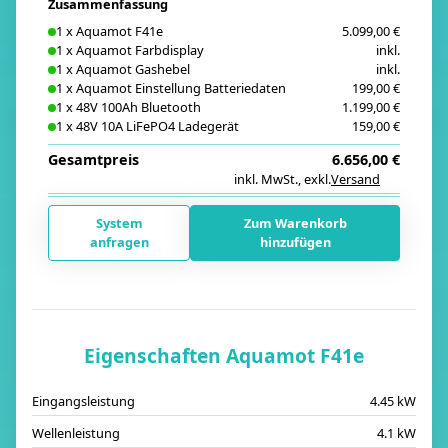
Zusammenfassung
1
x
Aquamot F41e
5.099,00 €
1
x
Aquamot Farbdisplay
inkl.
1
x
Aquamot Gashebel
inkl.
1
x
Aquamot Einstellung Batteriedaten
199,00 €
1
x
48V 100Ah Bluetooth
1.199,00 €
1
x
48V 10A LiFePO4 Ladegerät
159,00 €
Gesamtpreis
6.656,00 €
inkl. MwSt.
,
exkl.
Versand
i
System
Zum Warenkorb
anfragen
hinzufügen
Eigenschaften Aquamot F41e
Eingangsleistung
4.45 kW
Wellenleistung
4.1 kW