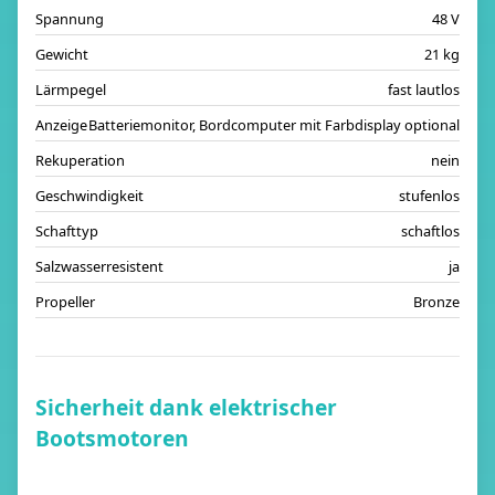
Spannung
48 V
Gewicht
21 kg
Lärmpegel
fast lautlos
Anzeige
Batteriemonitor, Bordcomputer mit Farbdisplay optional
Rekuperation
nein
Geschwindigkeit
stufenlos
Schafttyp
schaftlos
Salzwasserresistent
ja
Propeller
Bronze
Sicherheit dank elektrischer
Bootsmotoren