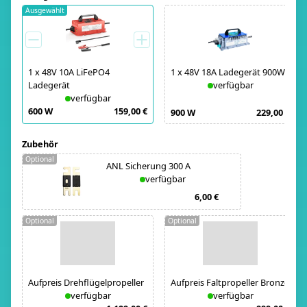
Ausgewählt
1
x
48V 10A LiFePO4
1
x
48V 18A Ladegerät 900W
Ladegerät
verfügbar
verfügbar
600 W
159,00 €
900 W
229,00 €
Zubehör
Optional
ANL Sicherung 300 A
verfügbar
6,00 €
Optional
Optional
Aufpreis Drehflügelpropeller
Aufpreis Faltpropeller Bronze
verfügbar
verfügbar