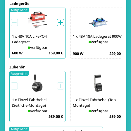
Ladegerät
Ausgewählt
1
x
48V 10A LiFePO4
1
x
48V 18A Ladegerät 900W
Ladegerät
verfügbar
verfügbar
600 W
159,00 €
900 W
229,00 €
Zubehör
Ausgewählt
1
x
Einzel-Fahrhebel
1
x
Einzel-Fahrhebel (Top-
(Seitliche-Montage)
Montage)
verfügbar
verfügbar
589,00 €
589,00 €
Ausgewählt