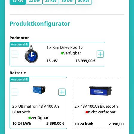
15 kW
22 kW
25 kW
30 kW
50 kW
Produktkonfigurator
Podmotor
Ausgewählt
1
x
Rim Drive Pod 15
verfügbar
15 kW
13.999,00 €
Batterie
Ausgewählt
2
x
Ultimatron 48 V 100 Ah
2
x
48V 100Ah Bluetooth
Bluetooth
nicht verfügbar
verfügbar
10.24 kWh
3.398,00 €
10.24 kWh
2.398,00 €