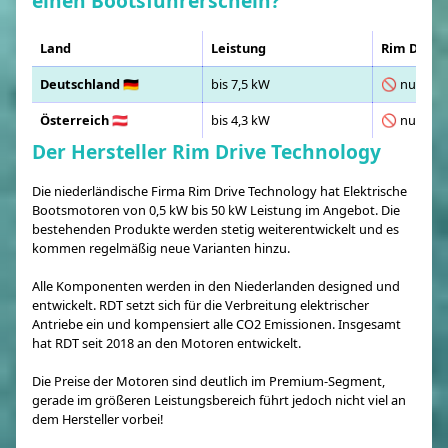
einen Bootsführerschein?
Land
Leistung
Rim Drive 
Deutschland 🇩🇪
bis 7,5 kW
🚫 nur mit
Österreich 🇦🇹
bis 4,3 kW
🚫 nur mit
Der Hersteller Rim Drive Technology
Die niederländische Firma Rim Drive Technology hat Elektrische
Bootsmotoren von 0,5 kW bis 50 kW Leistung im Angebot. Die
bestehenden Produkte werden stetig weiterentwickelt und es
kommen regelmäßig neue Varianten hinzu.
Alle Komponenten werden in den Niederlanden designed und
entwickelt. RDT setzt sich für die Verbreitung elektrischer
Antriebe ein und kompensiert alle CO2 Emissionen. Insgesamt
hat RDT seit 2018 an den Motoren entwickelt.
Die Preise der Motoren sind deutlich im Premium-Segment,
gerade im größeren Leistungsbereich führt jedoch nicht viel an
dem Hersteller vorbei!