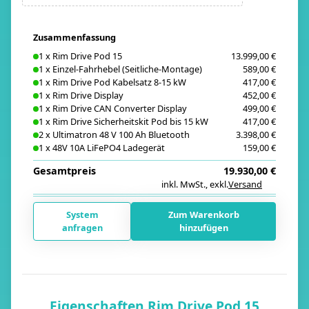
Zusammenfassung
1
x
Rim Drive Pod 15
13.999,00 €
1
x
Einzel-Fahrhebel (Seitliche-Montage)
589,00 €
1
x
Rim Drive Pod Kabelsatz 8-15 kW
417,00 €
1
x
Rim Drive Display
452,00 €
1
x
Rim Drive CAN Converter Display
499,00 €
1
x
Rim Drive Sicherheitskit Pod bis 15 kW
417,00 €
2
x
Ultimatron 48 V 100 Ah Bluetooth
3.398,00 €
1
x
48V 10A LiFePO4 Ladegerät
159,00 €
Gesamtpreis
19.930,00 €
inkl. MwSt.
,
exkl.
Versand
i
System
Zum Warenkorb
anfragen
hinzufügen
Eigenschaften Rim Drive Pod 15