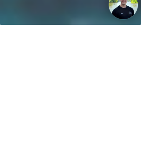
Unsere Vision: Bis 2040 werden 100% der Boote mit
regenerativen Energien betrieben!
Kontakt
greenboatsolutions GmbH
Rudower Straße 20
12557 Berlin
Germany
Sprache oder Lieferland anpassen
Startseite