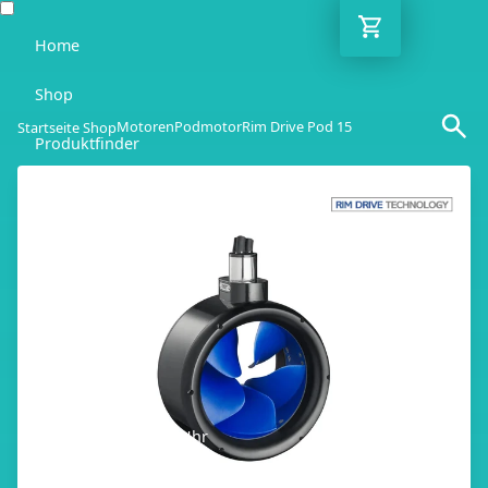
Home
Shop
Motoren
Podmotor
Rim Drive Pod 15
Startseite Shop
Produktfinder
Blog
Ratgeber
Kontakt
DE
Mo-Fr: 10:00-18:00 Uhr
030 / 6293 7808