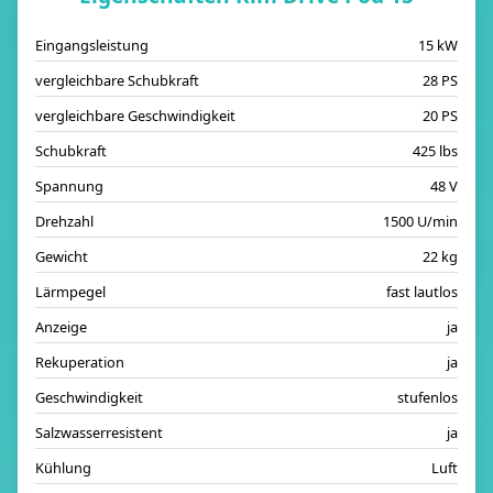
Eingangsleistung
15 kW
vergleichbare Schubkraft
28 PS
vergleichbare Geschwindigkeit
20 PS
Schubkraft
425 lbs
Spannung
48 V
Drehzahl
1500 U/min
Gewicht
22 kg
Lärmpegel
fast lautlos
Anzeige
ja
Rekuperation
ja
Geschwindigkeit
stufenlos
Salzwasserresistent
ja
Kühlung
Luft