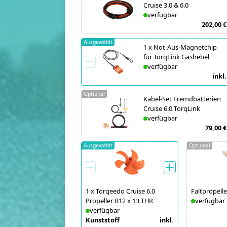
Cruise 3.0 & 6.0
verfügbar
202,00 €
Ausgewählt
1
x
Not-Aus-Magnetchip
für TorqLink Gashebel
verfügbar
inkl.
Optional
Kabel-Set Fremdbatterien
Cruise 6.0 TorqLink
verfügbar
79,00 €
Ausgewählt
Optional
1
x
Torqeedo Cruise 6.0
Faltpropelle
Propeller B12 x 13 THR
verfügbar
verfügbar
Kunststoff
inkl.