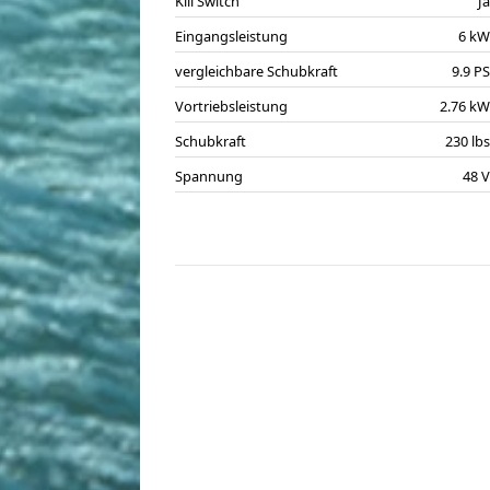
Kill Switch
J
Eingangsleistung
6 k
vergleichbare Schubkraft
9.9 P
Vortriebsleistung
2.76 k
Schubkraft
230 lb
Spannung
48 