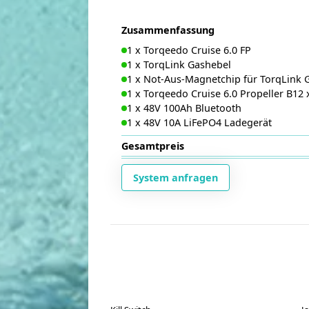
Zusammenfassung
1
x
Torqeedo Cruise 6.0 FP
1
x
TorqLink Gashebel
1
x
Not-Aus-Magnetchip für TorqLink 
1
x
Torqeedo Cruise 6.0 Propeller B12 
1
x
48V 100Ah Bluetooth
1
x
48V 10A LiFePO4 Ladegerät
Gesamtpreis
System anfragen