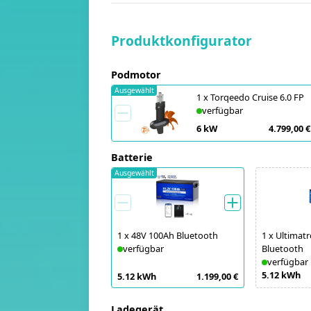
Produktkonfigurator
Podmotor
Ausgewählt
1
x
Torqeedo Cruise 6.0 FP
verfügbar
6 kW
4.799,00 €
Batterie
Ausgewählt
1
x
48V 100Ah Bluetooth
1
x
Ultimatr
verfügbar
Bluetooth
verfügbar
5.12 kWh
5.12 kWh
1.199,00 €
Ladegerät