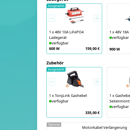
Ausgewählt
1
x
48V 10A LiFePO4
1
x
48V 18A
Ladegerät
verfügbar
verfügbar
600 W
159,00 €
900 W
Zubehör
Ausgewählt
1
x
TorqLink Gashebel
1
x
Gashebel 
verfügbar
Seitenmont
verfügbar
335,00 €
Optional
Motorkabel Verlängerung