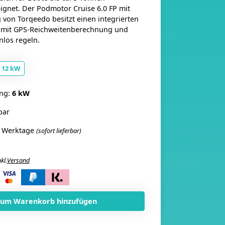
gnet. Der Podmotor Cruise 6.0 FP mit
von Torqeedo besitzt einen integrierten
mit GPS-Reichweitenberechnung und
enlos regeln.
12 kW
ung:
6 kW
bar
4 Werktage
(sofort lieferbar)
kl.
Versand
i
Zum Warenkorb hinzufügen