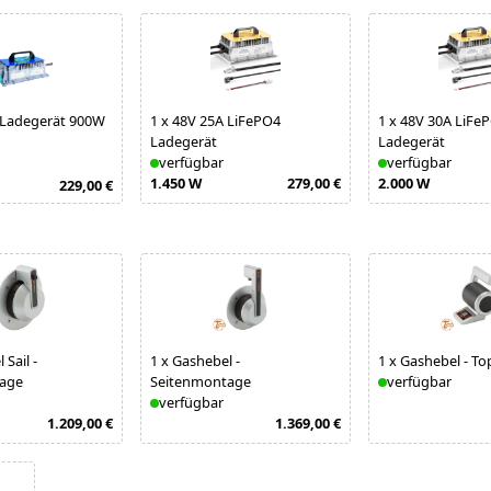
 Ladegerät 900W
1
x
48V 25A LiFePO4
1
x
48V 30A LiFe
Ladegerät
Ladegerät
verfügbar
verfügbar
1.450 W
279,00 €
2.000 W
229,00 €
Sail -
1
x
Gashebel -
1
x
Gashebel - T
age
Seitenmontage
verfügbar
verfügbar
1.209,00 €
1.369,00 €