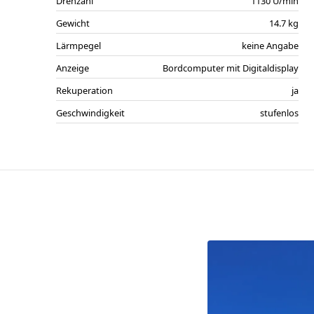
a
Drehzahl
1130 U/min
W
Gewicht
14.7 kg
S
Lärmpegel
keine Angabe
W
Anzeige
Bordcomputer mit Digitaldisplay
s
Rekuperation
ja
V
Geschwindigkeit
stufenlos