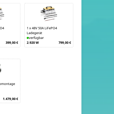
PO4
1
x
48V 50A LiFePO4
1
x
Victron MultiPlus-II
Ladegerät
48/3000/35-32 230V
verfügbar
verfügbar
399,00 €
2.920 W
799,00 €
2.400 W
6
opmontage
1.479,00 €