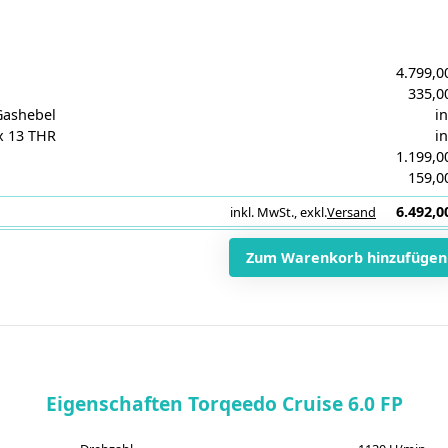
4.799,0
335,0
Gashebel
in
x 13 THR
in
1.199,0
159,0
6.492,0
inkl. MwSt.
,
exkl.
Versand
i
Zum Warenkorb hinzufügen
Eigenschaften Torqeedo Cruise 6.0 FP