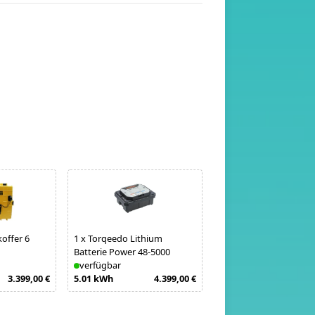
offer 6
1
x
Torqeedo Lithium
Batterie Power 48-5000
verfügbar
3.399,00 €
5.01 kWh
4.399,00 €