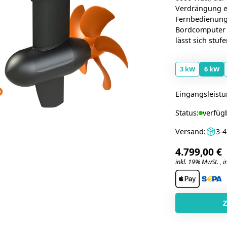
Verdrängung ei
Fernbedienung 
Bordcomputer 
lässt sich stuf
3 kW
6 kW
Eingangsleist
Status:
verfüg
Versand:
3-
4.799,00 €
inkl. 19% MwSt. , in