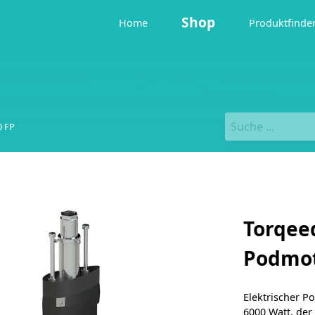
Shop
Home
Produktfinde
0 FP
Torqeed
Podmot
Elektrischer P
6000 Watt, der 