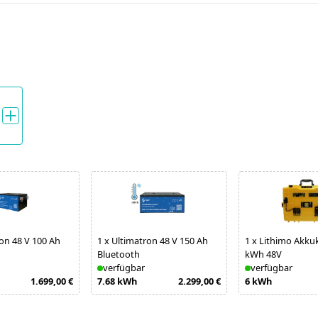
on 48 V 100 Ah
1
x
Ultimatron 48 V 150 Ah
1
x
Lithimo Akkuk
Bluetooth
kWh 48V
verfügbar
verfügbar
1.699,00 €
7.68 kWh
2.299,00 €
6 kWh