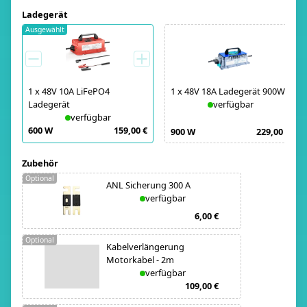
Ladegerät
Ausgewählt
1
x
48V 10A LiFePO4
1
x
48V 18A Ladegerät 900W
Ladegerät
verfügbar
verfügbar
600 W
159,00 €
900 W
229,00 €
Zubehör
Optional
ANL Sicherung 300 A
verfügbar
6,00 €
Optional
Kabelverlängerung
Motorkabel - 2m
verfügbar
109,00 €