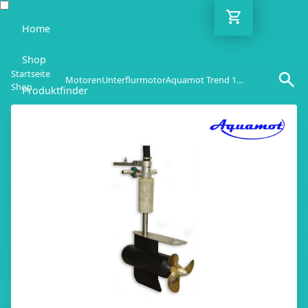
Home
Shop
Startseite
Motoren
Unterflurmotor
Aquamot Trend 11.0UF
Shop
Produktfinder
Blog
Ratgeber
Kontakt
DE
Mo-Fr: 10:00-18:00 Uhr
030 / 6293 7808