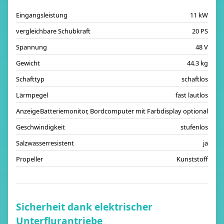
Eingangsleistung
11 kW
vergleichbare Schubkraft
20 PS
Spannung
48 V
Gewicht
44.3 kg
Schafttyp
schaftlos
Lärmpegel
fast lautlos
Anzeige
Batteriemonitor, Bordcomputer mit Farbdisplay optional
Geschwindigkeit
stufenlos
Salzwasserresistent
ja
Propeller
Kunststoff
Sicherheit dank elektrischer
Unterflurantriebe