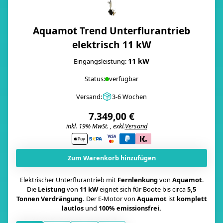
Aquamot Trend Unterflurantrieb
elektrisch 11 kW
11 kW
Eingangsleistung:
Status:
verfügbar
Versand:
3-6 Wochen
7.349,00 €
inkl. 19% MwSt. , exkl.
Versand
i
Zum Warenkorb hinzufügen
Elektrischer Unterflurantrieb mit
Fernlenkung
von
Aquamot
.
Die
Leistung
von
11 kW
eignet sich für Boote bis circa
5,5
Tonnen Verdrängung.
Der E-Motor von
Aquamot
ist
komplett
lautlos
und
100% emissionsfrei.