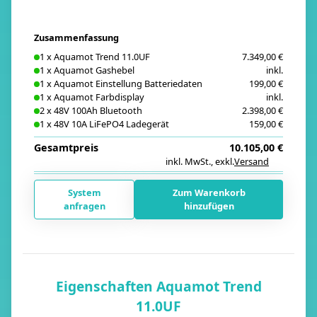
Zusammenfassung
1
x
Aquamot Trend 11.0UF
7.349,00 €
1
x
Aquamot Gashebel
inkl.
1
x
Aquamot Einstellung Batteriedaten
199,00 €
1
x
Aquamot Farbdisplay
inkl.
2
x
48V 100Ah Bluetooth
2.398,00 €
1
x
48V 10A LiFePO4 Ladegerät
159,00 €
Gesamtpreis
10.105,00 €
inkl. MwSt.
,
exkl.
Versand
i
System
Zum Warenkorb
anfragen
hinzufügen
Eigenschaften Aquamot Trend
11.0UF