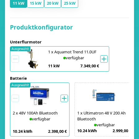
11 kW
15 kW
20 kW
25 kW
Produktkonfigurator
Unterflurmotor
Ausgewählt
1
x
Aquamot Trend 11.0UF
verfügbar
11 kW
7.349,00 €
Batterie
Ausgewählt
2
x
48V 100Ah Bluetooth
1
x
Ultimatron 48 V 200 Ah
verfügbar
Bluetooth
verfügbar
10.24 kWh
2.999,00 €
10.24 kWh
2.398,00 €