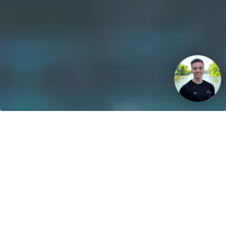
Unsere Vision: Bis 2040 werden 100% der Boote mit
regenerativen Energien betrieben!
Kontakt
greenboatsolutions GmbH
Rudower Straße 20
12557 Berlin
Germany