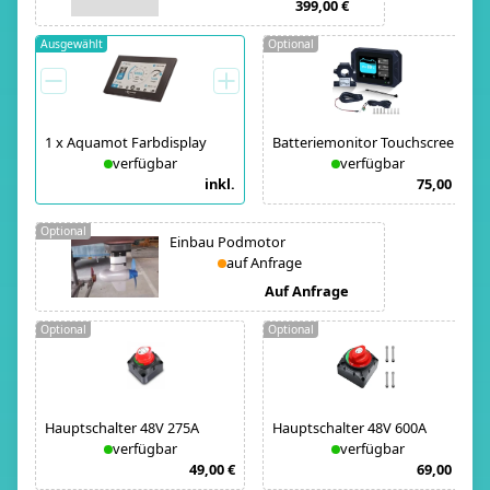
399,00 €
Ausgewählt
Optional
1
x
Aquamot Farbdisplay
Batteriemonitor Touchscreen
verfügbar
verfügbar
inkl.
75,00 €
Optional
Einbau Podmotor
auf Anfrage
Auf Anfrage
Optional
Optional
Hauptschalter 48V 275A
Hauptschalter 48V 600A
verfügbar
verfügbar
49,00 €
69,00 €