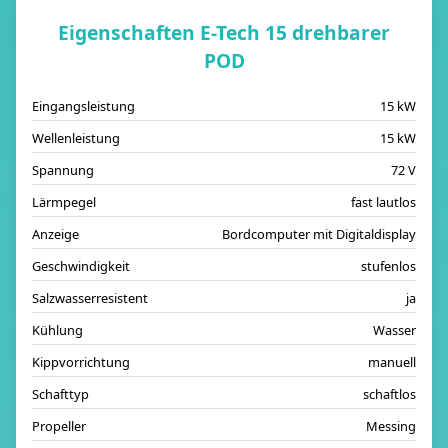
Eigenschaften E-Tech 15 drehbarer
POD
Eingangsleistung
15 kW
Wellenleistung
15 kW
Spannung
72 V
Lärmpegel
fast lautlos
Anzeige
Bordcomputer mit Digitaldisplay
Geschwindigkeit
stufenlos
Salzwasserresistent
ja
Kühlung
Wasser
Kippvorrichtung
manuell
Schafttyp
schaftlos
Propeller
Messing