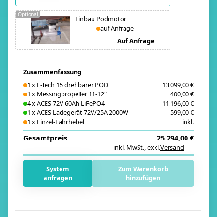
Optional
Einbau Podmotor
auf Anfrage
Auf Anfrage
Zusammenfassung
1
x
E-Tech 15 drehbarer POD
13.099,00 €
1
x
Messingpropeller 11-12"
400,00 €
4
x
ACES 72V 60Ah LiFePO4
11.196,00 €
1
x
ACES Ladegerät 72V/25A 2000W
599,00 €
1
x
Einzel-Fahrhebel
inkl.
Gesamtpreis
25.294,00 €
inkl. MwSt.
,
exkl.
Versand
i
System
Zum Warenkorb
anfragen
hinzufügen