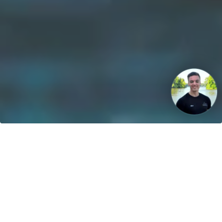
Unsere Vision: Bis 2040 werden 100% der Boote mit
regenerativen Energien betrieben!
Kontakt
greenboatsolutions GmbH
Rudower Straße 20
12557 Berlin