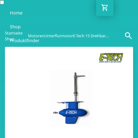
Home
Shop
Startseite
Motoren
Unterflurmotor
E-Tech 15 Drehbarer POD
Shop
Produktfinder
Blog
Ratgeber
Kontakt
DE
Mo-Fr: 10:00-18:00 Uhr
030 / 6293 7808