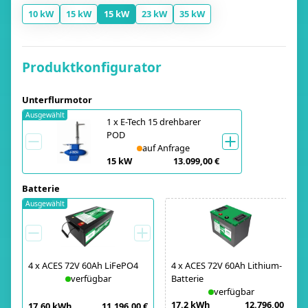
10 kW
15 kW
15 kW
23 kW
35 kW
Produktkonfigurator
Unterflurmotor
Ausgewählt
1
x
E-Tech 15 drehbarer
POD
auf Anfrage
15 kW
13.099,00 €
Batterie
Ausgewählt
4
x
ACES 72V 60Ah LiFePO4
4
x
ACES 72V 60Ah Lithium-
verfügbar
Batterie
verfügbar
17.2 kWh
12.796,00 €
17.60 kWh
11.196,00 €