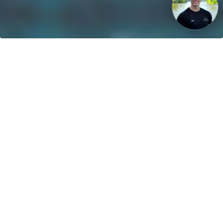
Unsere Vision: Bis 2040 werden 100% der Boote mit
regenerativen Energien betrieben!
Kontakt
greenboatsolutions GmbH
Rudower Straße 20
12557 Berlin
Germany
Sprache oder Lieferland anpassen
Startseite
Produktfinder