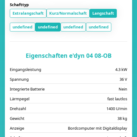
Schafttyp
Extralangschaft
Kurz/Normalschaft
Langschaft
undefined
undefined
undefined
undefined
Eigenschaften e'dyn 04 08-OB
Eingangsleistung
4.3 kW
Spannung
36 V
Integrierte Batterie
Nein
Lärmpegel
fast lautlos
Drehzahl
1400 U/min
Gewicht
38 kg
Anzeige
Bordcomputer mit Digitaldisplay