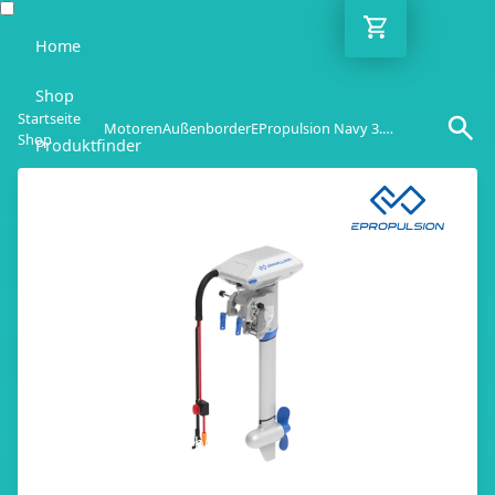
Home
Shop
Startseite
Motoren
Außenborder
EPropulsion Navy 3.0 EVO
Shop
Produktfinder
Blog
Ratgeber
Kontakt
DE
Mo-Fr: 10:00-18:00 Uhr
030 / 6293 7808