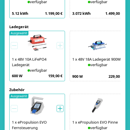
verfügbar
verfügbar
5.12 kWh
1.199,00 €
3.072 kWh
1.499,00 €
Ladegerät
Ausgewählt
1
x
48V 10A LiFePO4
1
x
48V 18A Ladegerät 900W
Ladegerät
verfügbar
verfügbar
600 W
159,00 €
900 W
229,00 €
Zubehör
Ausgewählt
1
x
ePropulsion EVO
1
x
ePropulsion EVO Pinne
Fernsteuerung
verfügbar