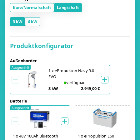
Kurz/Normalschaft
Langschaft
3 kW
6 kW
Produktkonfigurator
Außenborder
Ausgewählt
1
x
ePropulsion Navy 3.0
EVO
verfügbar
3 kW
2.949,00 €
Batterie
Ausgewählt
1
x
48V 100Ah Bluetooth
1
x
ePropulsion E60