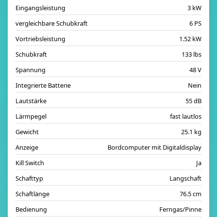
Eingangsleistung
3 kW
vergleichbare Schubkraft
6 PS
Vortriebsleistung
1.52 kW
Schubkraft
133 lbs
Spannung
48 V
Integrierte Batterie
Nein
Lautstärke
55 dB
Lärmpegel
fast lautlos
Gewicht
25.1 kg
Anzeige
Bordcomputer mit Digitaldisplay
Kill Switch
Ja
Schafttyp
Langschaft
Schaftlänge
76.5 cm
Bedienung
Ferngas/Pinne