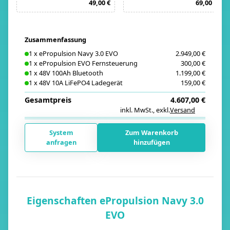
49,00 €
69,00 €
Zusammenfassung
1
x
ePropulsion Navy 3.0 EVO
2.949,00 €
1
x
ePropulsion EVO Fernsteuerung
300,00 €
1
x
48V 100Ah Bluetooth
1.199,00 €
1
x
48V 10A LiFePO4 Ladegerät
159,00 €
Gesamtpreis
4.607,00 €
inkl. MwSt.
,
exkl.
Versand
i
System
Zum Warenkorb
anfragen
hinzufügen
Eigenschaften ePropulsion Navy 3.0
EVO