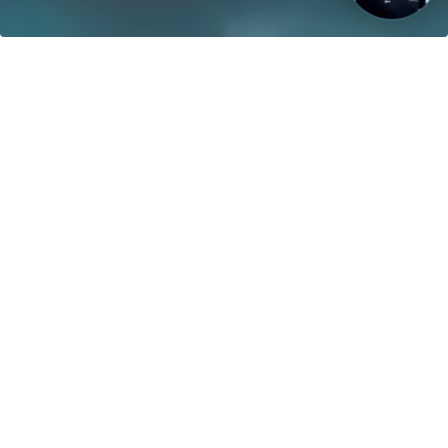
Unsere Vision: Bis 2040 werden 100% der Boote mit
regenerativen Energien betrieben!
Kontakt
greenboatsolutions GmbH
Rudower Straße 20
12557 Berlin
Germany
Sprache oder Lieferland anpassen
Startseite
Produktfinder