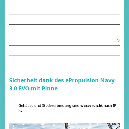
V
Ei
vergle
Sicherheit dank des ePropulsion Navy
3.0 EVO mit Pinne
Gehäuse und Steckverbindung sind
wasserdicht
nach IP
67.