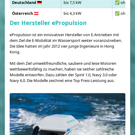
Deutschland 🇩🇪
bis 7,5 kW
✅ ohne Fü
Österreich 🇦🇹
bis 4,3 kW
✅ ohne Fü
Der Hersteller ePropulsion
ePropulsion ist ein innovativer Hersteller von E-Antrieben mit
dem Ziel die E-Mobilität im Wassersport weiter voranzutreiben.
Die Idee hatten im Jahr 2012 vier junge Ingenieure in Hong
Kong.
Mit dem Ziel umweltfreundliche, saubere und leise Motoren
wettbewerbsfähig zu machen, haben sie seither zahlreiche
Modelle entworfen. Dazu zählen der Spirit 1.0, Navy 3.0 oder
Navy 6.0. Die Modelle zeichnet eine Top Preis-Leistung aus.